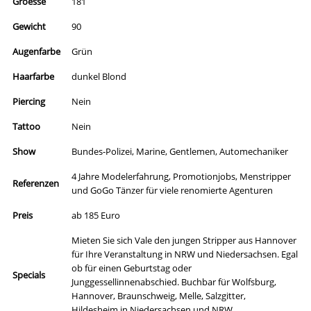
Groesse
181
Gewicht
90
Augenfarbe
Grün
Haarfarbe
dunkel Blond
Piercing
Nein
Tattoo
Nein
Show
Bundes-Polizei, Marine, Gentlemen, Automechaniker
4 Jahre Modelerfahrung, Promotionjobs, Menstripper
Referenzen
und GoGo Tänzer für viele renomierte Agenturen
Preis
ab 185 Euro
Mieten Sie sich Vale den jungen Stripper aus Hannover
für Ihre Veranstaltung in NRW und Niedersachsen. Egal
ob für einen Geburtstag oder
Specials
Junggessellinnenabschied. Buchbar für Wolfsburg,
Hannover, Braunschweig, Melle, Salzgitter,
Hildesheim in Niedersachsen und NRW.