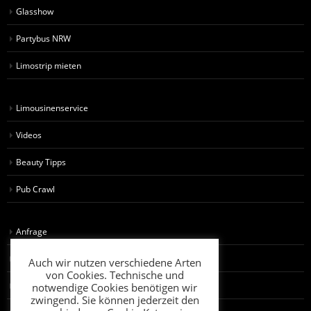
Glasshow
Partybus NRW
Limostrip mieten
Limousinenservice
Videos
Beauty Tipps
Pub Crawl
Anfrage
Buchen
Auch wir nutzen verschiedene Arten
von Cookies. Technische und
AGB für Künstler
notwendige Cookies benötigen wir
zwingend. Sie können jederzeit den