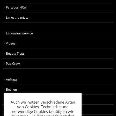
Partybus NRW
Limostrip mieten
Limousinenservice
Videos
Beauty Tipps
Pub Crawl
Anfrage
Buchen
AGB für Künstler
Auch wir nutzen verschiedene Arten
von Cookies. Technische und
AGB für Kunden
notwendige Cookies benötigen wir