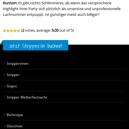
Kurzum:
Es gibt nichts Schlimmeres, als wenn das versprochene
Highlight Ihrer Party sich plötzlich als unseriöse und unprofessionelle
Lachnummer entpuppt. Ist günstiger meist auch billiger?
(
2
votes, average:
5,00
out of 5)
Jetzt Stripper/in buchen!
Stripperinnen
Stripper
Gogos
Stripper Weiberfastnacht
Burlesque
Glasshow