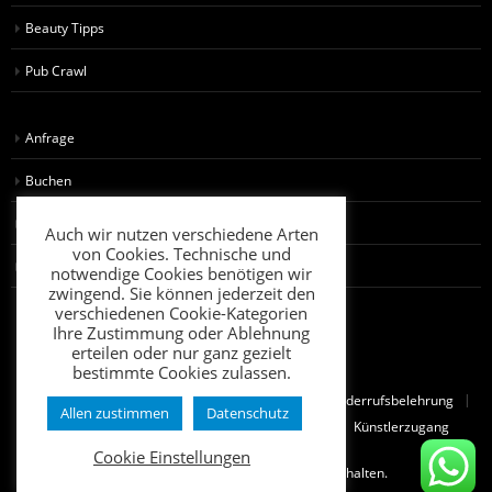
Beauty Tipps
Pub Crawl
Anfrage
Buchen
AGB für Künstler
Auch wir nutzen verschiedene Arten
von Cookies. Technische und
AGB für Kunden
notwendige Cookies benötigen wir
zwingend. Sie können jederzeit den
verschiedenen Cookie-Kategorien
Ihre Zustimmung oder Ablehnung
erteilen oder nur ganz gezielt
bestimmte Cookies zulassen.
FAQ
AGB
Impressum
Datenschutz
Widerrufsbelehrung
Allen zustimmen
Datenschutz
AGB Fahrzeugvermietung
Kundenzugang
Künstlerzugang
Cookie Einstellungen
© 2024 Stripperin.de. Alle Rechte vorbehalten.