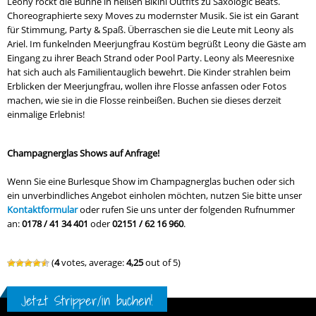
Leony rockt die Bühne in heißen Bikini Outfits zu Saxologic Beats.
Choreographierte sexy Moves zu modernster Musik. Sie ist ein Garant
für Stimmung, Party & Spaß.
Überraschen sie die Leute mit Leony als
Ariel. Im funkelnden Meerjungfrau Kostüm begrüßt Leony die Gäste am
Eingang zu ihrer Beach Strand oder Pool Party. Leony als Meeresnixe
hat sich auch als Familientauglich bewehrt. Die Kinder strahlen beim
Erblicken der Meerjungfrau, wollen ihre Flosse anfassen oder Fotos
machen, wie sie in die Flosse reinbeißen. Buchen sie dieses derzeit
einmalige Erlebnis!
Champagnerglas Shows auf Anfrage!
Wenn Sie eine Burlesque Show im Champagnerglas buchen oder sich
ein unverbindliches Angebot einholen möchten, nutzen Sie bitte unser
Kontaktformular
oder rufen Sie uns unter der folgenden Rufnummer
an:
0178 / 41 34 401
oder
02151 / 62 16 960
.
(
4
votes, average:
4,25
out of 5)
Jetzt Stripper/in buchen!