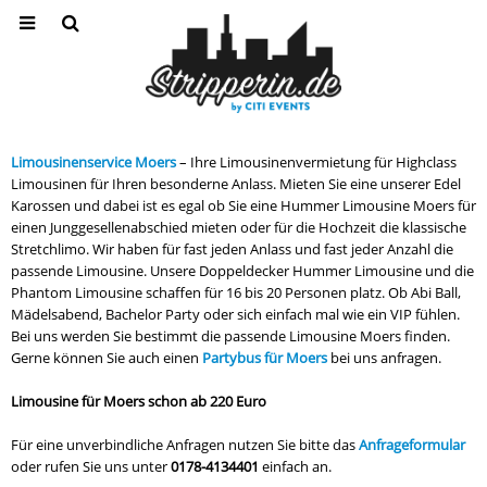
Limousinenservice Moers
– Ihre Limousinenvermietung für Highclass
Limousinen für Ihren besonderne Anlass. Mieten Sie eine unserer Edel
Karossen und dabei ist es egal ob Sie eine Hummer Limousine Moers für
einen Junggesellenabschied mieten oder für die Hochzeit die klassische
Stretchlimo. Wir haben für fast jeden Anlass und fast jeder Anzahl die
passende Limousine. Unsere Doppeldecker Hummer Limousine und die
Phantom Limousine schaffen für 16 bis 20 Personen platz. Ob Abi Ball,
Mädelsabend, Bachelor Party oder sich einfach mal wie ein VIP fühlen.
Bei uns werden Sie bestimmt die passende Limousine Moers finden.
Gerne können Sie auch einen
Partybus für Moers
bei uns anfragen.
Limousine für Moers schon ab 220 Euro
Für eine unverbindliche Anfragen nutzen Sie bitte das
Anfrageformular
oder rufen Sie uns unter
0178-4134401
einfach an.