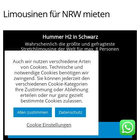
Limousinen für NRW mieten
Hummer H2 in Schwarz
Wahrscheinlich die größte und gefragteste
Stretchlimousine der Welt für max. 8 Personen
Auch wir nutzen verschiedene Arten
von Cookies. Technische und
notwendige Cookies benötigen wir
ab 330 € / H
zwingend. Sie können jederzeit den
8 Personen
verschiedenen Cookie-Kategorien
Ihre Zustimmung oder Ablehnung
erteilen oder nur ganz gezielt
bestimmte Cookies zulassen.
Allen zustimmen
Datenschutz
Cookie Einstellungen
Anfrage