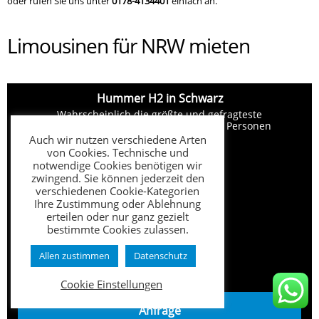
oder rufen Sie uns unter
0178-4134401
einfach an.
Limousinen für NRW mieten
Hummer H2 in Schwarz
Wahrscheinlich die größte und gefragteste
Stretchlimousine der Welt für max. 8 Personen
Auch wir nutzen verschiedene Arten
von Cookies. Technische und
notwendige Cookies benötigen wir
zwingend. Sie können jederzeit den
ab 330 € / H
verschiedenen Cookie-Kategorien
8 Personen
Ihre Zustimmung oder Ablehnung
erteilen oder nur ganz gezielt
bestimmte Cookies zulassen.
Allen zustimmen
Datenschutz
Cookie Einstellungen
Anfrage