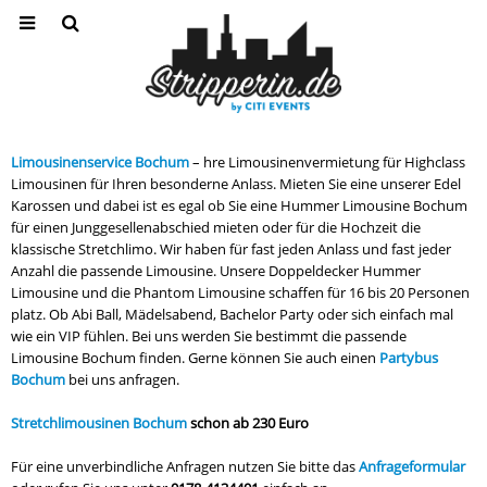
Limousinenservice Bochum
– hre Limousinenvermietung für Highclass
Limousinen für Ihren besonderne Anlass. Mieten Sie eine unserer Edel
Karossen und dabei ist es egal ob Sie eine Hummer Limousine Bochum
für einen Junggesellenabschied mieten oder für die Hochzeit die
klassische Stretchlimo. Wir haben für fast jeden Anlass und fast jeder
Anzahl die passende Limousine. Unsere Doppeldecker Hummer
Limousine und die Phantom Limousine schaffen für 16 bis 20 Personen
platz. Ob Abi Ball, Mädelsabend, Bachelor Party oder sich einfach mal
wie ein VIP fühlen. Bei uns werden Sie bestimmt die passende
Limousine Bochum finden. Gerne können Sie auch einen
Partybus
Bochum
bei uns anfragen.
Stretchlimousinen Bochum
schon ab 230 Euro
Für eine unverbindliche Anfragen nutzen Sie bitte das
Anfrageformular