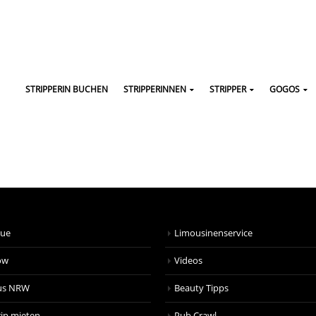
STRIPPERIN BUCHEN
STRIPPERINNEN
STRIPPER
GOGOS
que
Limousinenservice
ow
Videos
us NRW
Beauty Tipps
ip mieten
Pub Crawl