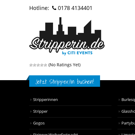
Hotline:
0178 4134401
(No Ratings Yet)
Jetzt Stripper/in buchen!
Stripperinnen
Burles
Stripper
Glassh
Gogos
Partyb
Stripper Weiberfastnacht
Limostr