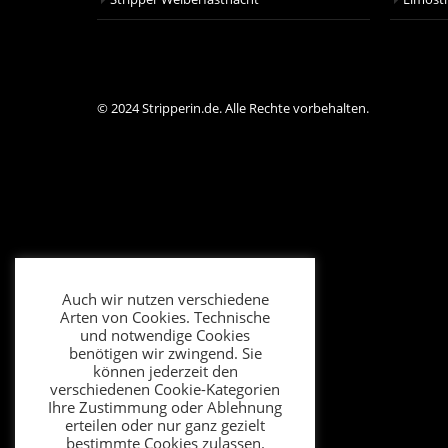
© 2024 Stripperin.de. Alle Rechte vorbehalten.
Auch wir nutzen verschiedene
Arten von Cookies. Technische
und notwendige Cookies
benötigen wir zwingend. Sie
können jederzeit den
verschiedenen Cookie-Kategorien
Ihre Zustimmung oder Ablehnung
erteilen oder nur ganz gezielt
bestimmte Cookies zulassen.